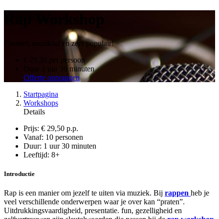
Rap Workshop
Creatief, muzikaal en zeer populair!
€ 29,50
per persoon
Duur
1 uur 30 minuten
Offerte ontvangen
Startpagina
Workshops
Details
Prijs:
€ 29,50 p.p.
Vanaf:
10 personen
Duur:
1 uur 30 minuten
Leeftijd:
8+
Introductie
Rap is een manier om jezelf te uiten via muziek. Bij
rappen
heb je
veel verschillende onderwerpen waar je over kan “praten”.
Uitdrukkingsvaardigheid, presentatie. fun, gezelligheid en