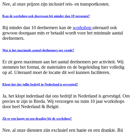
Nee, al onze prijzen zijn inclusief reis- en transportkosten.
Kan de workshop ook doorgaan bij minder dan 10 personen?
Bij minder dan 10 deelnemers kan de
workshop
uiteraard ook
gewoon doorgaan mits er betaald wordt voor het minimale aantal
deelnemers.
Wat is het maximale aantal deelnemers per ronde?
Er zit geen maximum aan het aantal deelnemers per activiteit. Wij
stemmen het format, de materialen en de begeleiding hier volledig
op af. Uiteraard moet de locatie dit wel kunnen faciliteren.
Klopt het dat jullie bedrijf in Nederland is gevestigd?
Ja, het klopt inderdaad dat ons bedrijf in Nederland is gevestigd. Om
precies te zijn in Breda. Wij verzorgen nu ruim 10 jaar workshops
door heel Nederland & België.
Zit er een hapje en een drankje bij de workshop?
Nee, al onze diensten zijn exclusief een hapje en een drankje. Bij