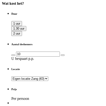
Wat kost het?
Duur
1 uur
1.30 uur
2 uur
Aantal deelnemers
U bespaart
p.p.
Locatie
Prijs
Per persoon