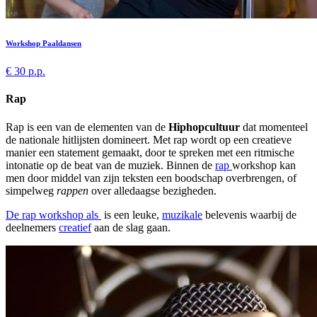
Workshop Paaldansen
€ 30 p.p.
Rap
Rap is een van de elementen van de
Hiphopcultuur
dat momenteel
de nationale hitlijsten domineert. Met rap wordt op een creatieve
manier een statement gemaakt, door te spreken met een ritmische
intonatie op de beat van de muziek. Binnen de
rap
workshop kan
men door middel van zijn teksten een boodschap overbrengen, of
simpelweg
rappen
over alledaagse bezigheden.
De rap workshop
als
is een leuke,
muzikale
belevenis waarbij de
deelnemers
creatief
aan de slag gaan.