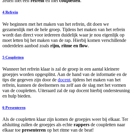
zetten met een
refrein
en met
coupletten
.
4
Refrein
We beginnen met het maken van het refrein, dit doen we
gezamenlijk met de hele groep. Tijdens het maken van het refrein
wordt dan direct voor iedereen duidelijk waar je nou eigenlijk op
moet letten bij het maken van de rap. Hierbij komen verschillende
onderdelen aanbod zoals
rijm, ritme en flow
.
5
Coupletten
Wanneer het refrein klaar is zal de groep in een aantal kleinere
groepjes worden opgesplitst. Aan de hand van de informatie en de
tips die gegeven zijn door de
docent
, tijdens het maken van het
refrein, kunnen de deelnemers nu zelf aan de slag met het vormen
van de coupletten. Uiteraard zal de rap docent hierbij ondersteuning
en hulp bieden.
6
Presenteren
Als de coupletten klaar zijn komen de groepjes weer bij elkaar. Ter
afsluiting zullen de groepjes als echte
rappers
de coupletten naar
elkaar toe
presenteren
op het ritme van de beat!