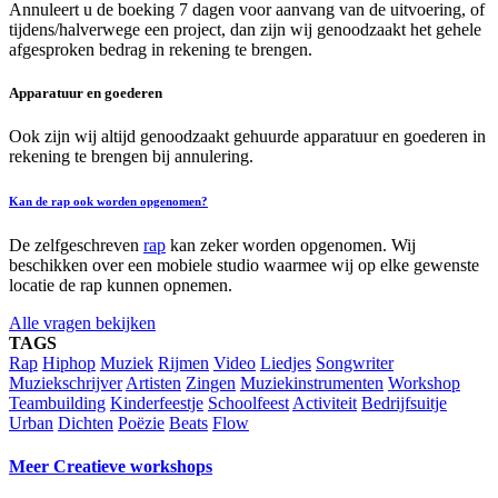
Annuleert u de boeking 7 dagen voor aanvang van de uitvoering, of
tijdens/halverwege een project, dan zijn wij genoodzaakt het gehele
afgesproken bedrag in rekening te brengen.
Apparatuur en goederen
Ook zijn wij altijd genoodzaakt gehuurde apparatuur en goederen in
rekening te brengen bij annulering.
Kan de rap ook worden opgenomen?
De zelfgeschreven
rap
kan zeker worden opgenomen. Wij
beschikken over een mobiele studio waarmee wij op elke gewenste
locatie de rap kunnen opnemen.
Alle vragen bekijken
TAGS
Rap
Hiphop
Muziek
Rijmen
Video
Liedjes
Songwriter
Muziekschrijver
Artisten
Zingen
Muziekinstrumenten
Workshop
Teambuilding
Kinderfeestje
Schoolfeest
Activiteit
Bedrijfsuitje
Urban
Dichten
Poëzie
Beats
Flow
Meer Creatieve workshops