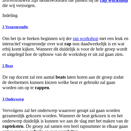
zelfvertrouwen zijn sleutelwoorden die passen bij de
rap workshop
die wij verzorgen.
Indeling
1
Vragenrondje
Om het ijs te breken beginnen wij der
rap workshop
met een leuk en
interactief vragenrondje over wat
rap
nou daadwerkelijk is en wat
erbij komt kijken. Wanneer dit duidelijk is voor de hele groep wordt
er uitgelegd hoe de opbouw van de workshop er uit zal gaan zien.
2
Beat
De rap docent zal een aantal
beats
laten horen aan de groep zodat
de deelnemers kunnen kiezen welke beat er gebruikt zal gaan
worden om op te
rappen
.
3
Onderwerp
Vervolgens zal het onderwerp waarover gerapt zal gaan worden
gezamenlijk gekozen worden. Wanneer de beat gekozen is en het
onderwerp duidelijk is kunnen we aan de slag met het maken van de
rapteksten
. De groep zal samen een heel rapnummer in elkaar gaan