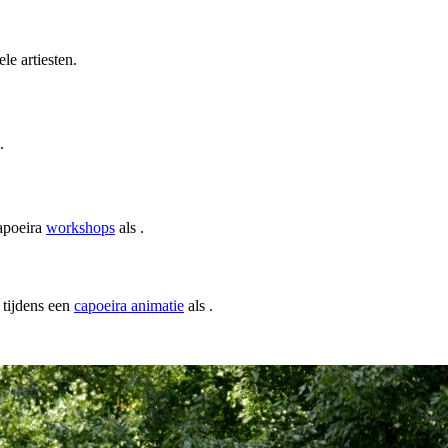
le artiesten.
.
capoeira
workshops
als .
 tijdens een
capoeira animatie
als .