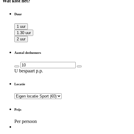
Wat kost het?
Duur
1 uur
1.30 uur
2 uur
Aantal deelnemers
U bespaart
p.p.
Locatie
Prijs
Per persoon