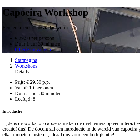
Capoeira Workshop
Een leuke en sportieve dansvorm.
€ 29,50
per persoon
Duur
1 uur 30 minuten
Offerte ontvangen
Startpagina
Workshops
Details
Prijs:
€ 29,50 p.p.
Vanaf:
10 personen
Duur:
1 uur 30 minuten
Leeftijd:
8+
Introductie
Tijdens de workshop capoeira maken de deelnemers op een interactiev
creatief dus! De docent zal een introductie in de wereld van capoeir
elkaar moeten luisteren, ideaal dus voor een bedrijfsuitje!