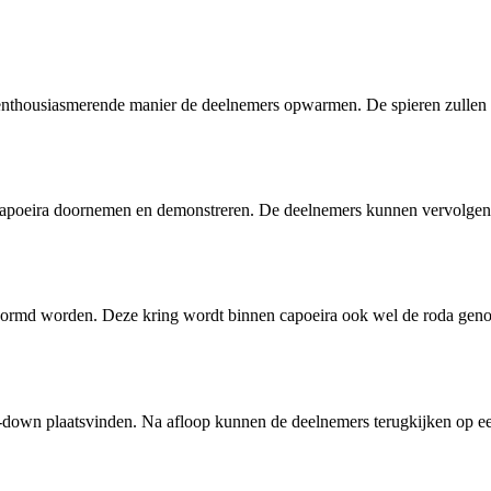
n enthousiasmerende manier de deelnemers opwarmen. De spieren zulle
capoeira doornemen en demonstreren. De deelnemers kunnen vervolgens
evormd worden. Deze kring wordt binnen capoeira ook wel de roda gen
-down plaatsvinden. Na afloop kunnen de deelnemers terugkijken op ee