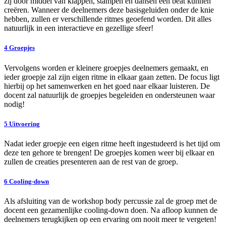
zij door middel van klappen, stampen en dansen een beat kunnen
creëren. Wanneer de deelnemers deze basisgeluiden onder de knie
hebben, zullen er verschillende ritmes geoefend worden. Dit alles
natuurlijk in een interactieve en gezellige sfeer!
4
Groepjes
Vervolgens worden er kleinere groepjes deelnemers gemaakt, en
ieder groepje zal zijn eigen ritme in elkaar gaan zetten. De focus ligt
hierbij op het samenwerken en het goed naar elkaar luisteren. De
docent zal natuurlijk de groepjes begeleiden en ondersteunen waar
nodig!
5
Uitvoering
Nadat ieder groepje een eigen ritme heeft ingestudeerd is het tijd om
deze ten gehore te brengen! De groepjes komen weer bij elkaar en
zullen de creaties presenteren aan de rest van de groep.
6
Cooling-down
Als afsluiting van de workshop body percussie zal de groep met de
docent een gezamenlijke cooling-down doen. Na afloop kunnen de
deelnemers terugkijken op een ervaring om nooit meer te vergeten!