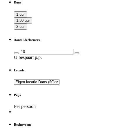
Duur
1 uur
1.30 uur
2 uur
Aantal deelnemers
U bespaart
p.p.
Locatie
Prijs
Per persoon
Rechtsvorm