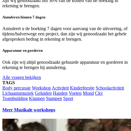
zijn wij genoodzaakt om 50% van de kosten van de boeking in
rekening te brengen.
Annuleren binnen 7 dagen
Annuleert u de boeking 7 dagen voor aanvang van de uitvoering, of
tijdens/halverwege een project, dan zijn wij genoodzaakt het gehele
afgesproken bedrag in rekening te brengen.
Apparatuur en goederen
Ook zijn wij altijd genoodzaakt gehuurde apparatuur en goederen in
rekening te brengen bij annulering.
Alle vragen bekijken
TAGS
Body percussie
Workshop
Activiteit
Kinderfeestje
Schoolactiviteit
Lichaamsmuziek
Geluiden
Handen
Voeten
Mond
Ckv
Teambuilding
Klappen
Stampen
Sport
Meer Muzikale workshops